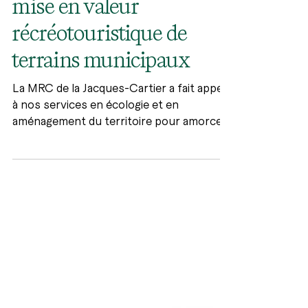
conservation et de
mise en valeur
récréotouristique de
terrains municipaux
La MRC de la Jacques-Cartier a fait appel
à nos services en écologie et en
aménagement du territoire pour amorcer
les réflexions entourant la possible
création d'un parc régional en bordure de
la rivière Jacques-Cartier. Les étapes du
mandat sont les suivantes: •Caractériser
sommairement les sites ciblés par la MRC
de la Jacques-Cartier ; •Analyser le
potentiel de mise en valeur ou de
conservation de ces sites ; •Analyser le