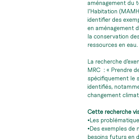
aménagement du terr
l’Habitation (MAMH)
identifier des exem
en aménagement du t
la conservation de
ressources en eau.
La recherche d’exem
MRC  : « Prendre d
spécifiquement le s
identifiés, notamm
changement climati
Cette recherche vi
•
Les problématiques 
•
Des exemples de m
besoins futurs en 