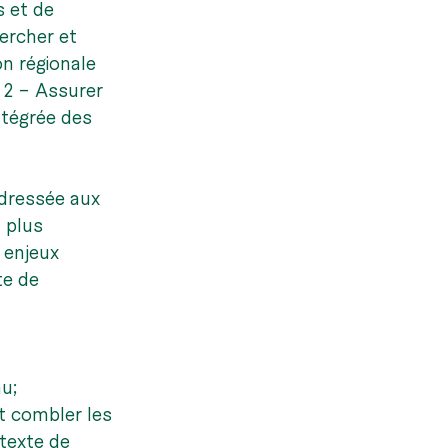
 et de 
ercher et 
on régionale 
 2 – Assurer 
ntégrée des 
adressée aux 
 plus 
 enjeux 
e de 
au;
 combler les 
texte de 