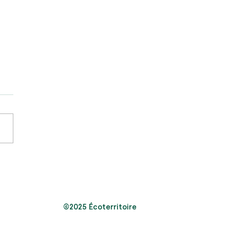
du secteur Pointe-au-
, Rimouski
©2025 Écoterritoire