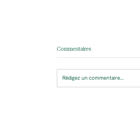
Commentaires
Rédigez un commentaire...
Guide de bonnes pratiques
pour la Trame verte et bleue